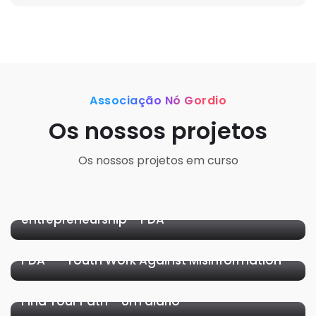
Associação Nó Gordio
Os nossos projetos
Os nossos projetos em curso
Notícias
Projetos
Tackling social issues through
entrepreneurship – PDA
Projetos
PDA – “Youth Work Against Misinformation”
Notícias
Projetos
Notícias
Projetos
Find Your Path – Um diário