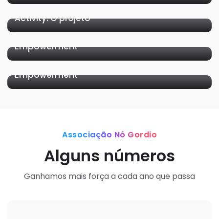
Find Your Path – Professional Development
Projetos
Activity: O projeto
Diary Report : “Coaching as Skill for Youth
Projetos
Empowerment”
PDA : “Coaching as Skill for Youth
Empowerment”
Associação Nó Gordio
Alguns números
Ganhamos mais força a cada ano que passa