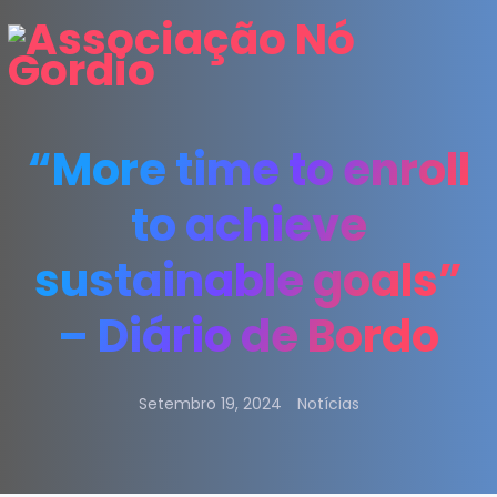
“More time to enroll
to achieve
sustainable goals”
– Diário de Bordo
Setembro 19, 2024
Notícias